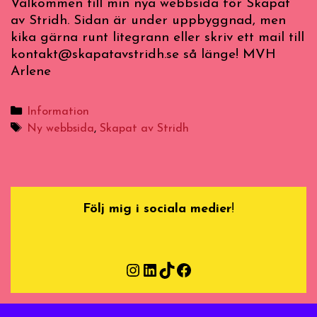
Välkommen till min nya webbsida för Skapat
av Stridh. Sidan är under uppbyggnad, men
kika gärna runt litegrann eller skriv ett mail till
kontakt@skapatavstridh.se så länge! MVH
Arlene
Categories
Information
Tags
Ny webbsida
,
Skapat av Stridh
Följ mig i sociala medier
!
Instagram
LinkedIn
TikTok
Facebook