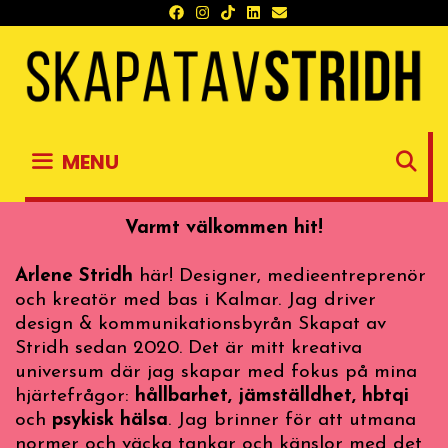
Skip
to
content
S
MENU
Varmt välkommen hit!
Arlene Stridh
här! Designer, medieentreprenör
och kreatör med bas i Kalmar. Jag driver
design & kommunikationsbyrån Skapat av
Stridh sedan 2020. Det är mitt kreativa
universum där jag skapar med fokus på mina
hjärtefrågor:
hållbarhet, jämställdhet, hbtqi
och
psykisk hälsa
. Jag brinner för att utmana
normer och väcka tankar och känslor med det