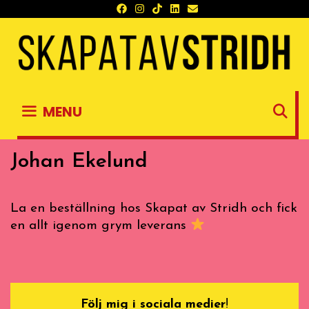
Skip
to
content
S
MENU
Johan Ekelund
La en beställning hos Skapat av Stridh och fick
en allt igenom grym leverans
Följ mig i sociala medier
!