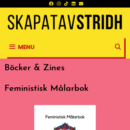
Skip
to
content
S
MENU
Böcker & Zines
Feministisk Målarbok