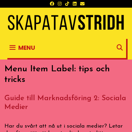
Skip
to
content
S
MENU
Menu Item Label:
tips och
tricks
Guide till Marknadsföring 2: Sociala
Medier
Har du svårt att nå ut i sociala medier? Letar