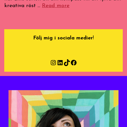
Guide
kreativa röst …
Read more
till
Marknadsföring
1:
Branding
Följ mig i sociala medier
!
och
identitet
Instagram
LinkedIn
TikTok
Facebook