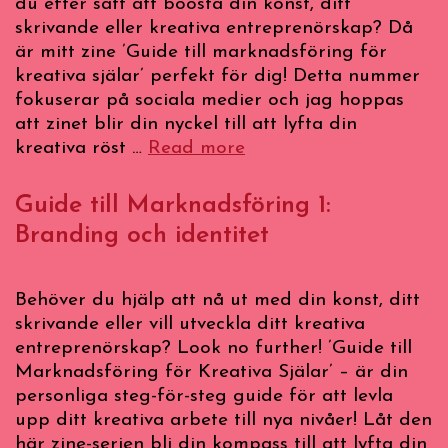
du efter sätt att boosta din konst, ditt
skrivande eller kreativa entreprenörskap? Då
är mitt zine ’Guide till marknadsföring för
kreativa själar’ perfekt för dig! Detta nummer
fokuserar på sociala medier och jag hoppas
att zinet blir din nyckel till att lyfta din
Guide
kreativa röst …
Read more
till
Marknadsföring
Guide till Marknadsföring 1:
2:
Branding och identitet
Sociala
Medier
Behöver du hjälp att nå ut med din konst, ditt
skrivande eller vill utveckla ditt kreativa
entreprenörskap? Look no further! ’Guide till
Marknadsföring för Kreativa Själar’ – är din
personliga steg-för-steg guide för att levla
upp ditt kreativa arbete till nya nivåer! Låt den
här zine-serien bli din kompass till att lyfta din