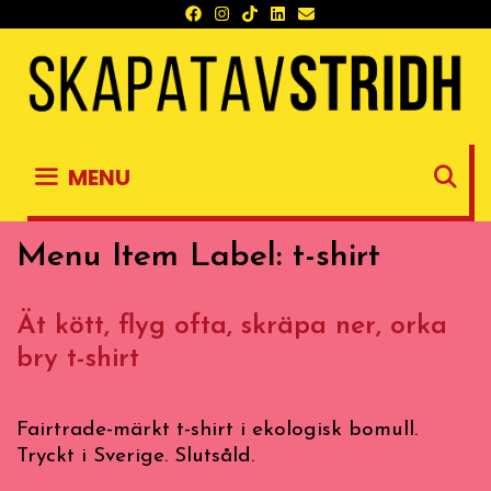
Skip
to
content
S
MENU
Menu Item Label:
t-shirt
Ät kött, flyg ofta, skräpa ner, orka
bry t-shirt
Fairtrade-märkt t-shirt i ekologisk bomull.
Tryckt i Sverige. Slutsåld.