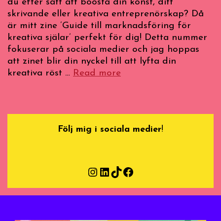
du efter sätt att boosta din konst, ditt
skrivande eller kreativa entreprenörskap? Då
är mitt zine ’Guide till marknadsföring för
kreativa själar’ perfekt för dig! Detta nummer
fokuserar på sociala medier och jag hoppas
att zinet blir din nyckel till att lyfta din
Guide
kreativa röst …
Read more
till
Marknadsföring
2:
Sociala
Följ mig i sociala medier
!
Medier
Instagram
LinkedIn
TikTok
Facebook