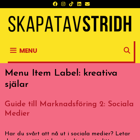
Skip
to
content
S
MENU
Menu Item Label:
kreativa
själar
Guide till Marknadsföring 2: Sociala
Medier
Har du svårt att nå ut i sociala medier? Letar