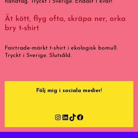
handtag. Tryckt i Sverige. Endast 1 kvar!
Ät kött, flyg ofta, skräpa ner, orka
bry t-shirt
Fairtrade-märkt t-shirt i ekologisk bomull.
Tryckt i Sverige. Slutsåld.
Följ mig i sociala medier
!
Instagram
LinkedIn
TikTok
Facebook