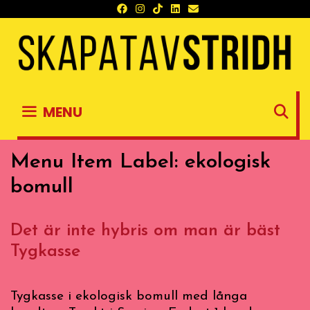
Skip
to
content
S
MENU
Menu Item Label:
ekologisk
bomull
Det är inte hybris om man är bäst
Tygkasse
Tygkasse i ekologisk bomull med långa